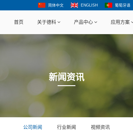
简体中文
ENGLISH
葡萄牙语
首页
关于德科
产品中心
应用方案
新闻资讯
公司新闻
行业新闻
视频资讯