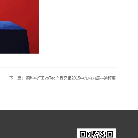
下一篇：
德科电气EvoTec产品亮相2015中东电力展---迪拜展