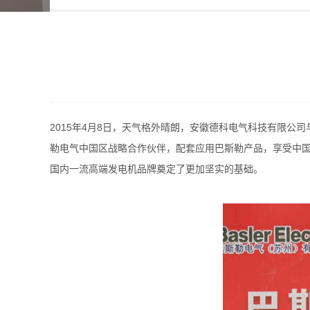
2015年4月8日，天气格外晴朗，安徽德科电气科技有限
勒电气中国区战略合作伙伴，配套应用巴斯勒产品，享受中
国内一流高端发电机品牌奠定了更加坚实的基础。