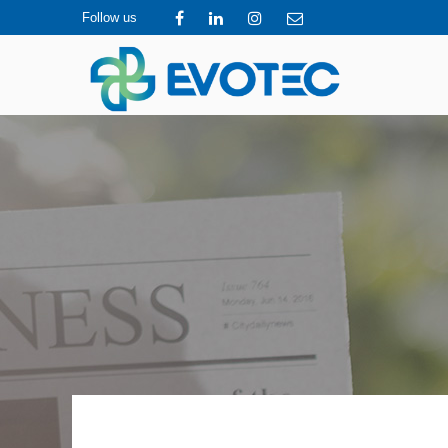
Follow us