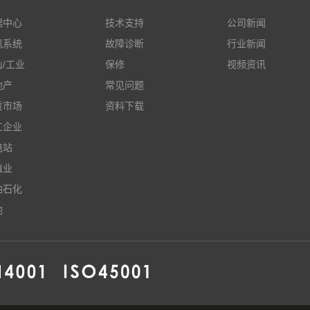
据中心
技术支持
公司新闻
讯系统
故障诊断
行业新闻
/工业
保修
视频资讯
地产
常见问题
赁市场
资料下载
工企业
电站
殖业
油石化
他