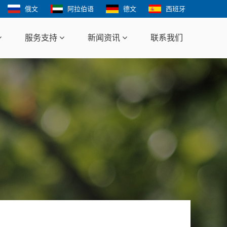
俄文
阿拉伯语
德文
西班牙
服务支持
新闻资讯
联系我们