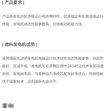
| 产品要求 |
产品具有良好的并联运行和并网特性，优良稳定和长期连续运行
性能，发电机动态性能参数高，启动电动机能力强。
| 德科发电机优势 |
采用国际先进的发电机电磁设计技术优化动态性能参数，动态性
能好、且温升低、发电机可在并网应用中24小时运行并实现高度
自给、发电效率高、与各种动力系统匹配良好等优点。性能指标
优于国家标准，达到国际先进水平。
案例