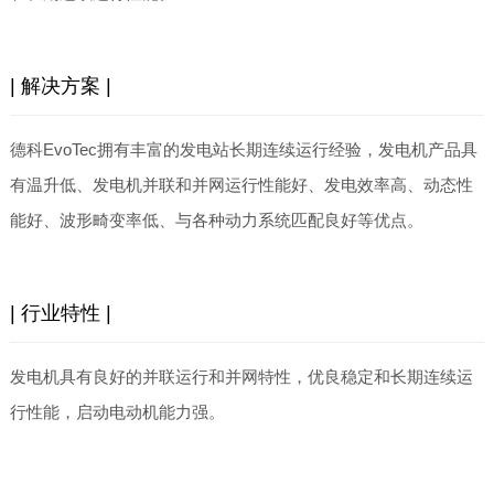
| 解决方案 |
德科EvoTec拥有丰富的发电站长期连续运行经验，发电机产品具
有温升低、发电机并联和并网运行性能好、发电效率高、动态性
能好、波形畸变率低、与各种动力系统匹配良好等优点。
| 行业特性 |
发电机具有良好的并联运行和并网特性，优良稳定和长期连续运
行性能，启动电动机能力强。