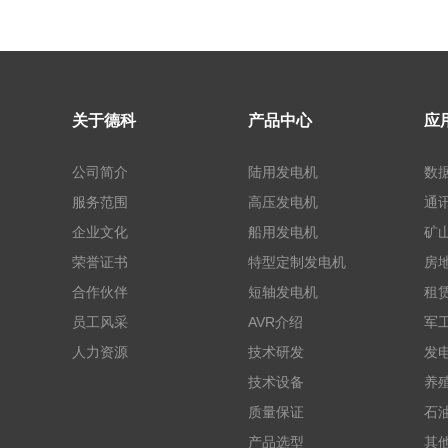
关于德科
产品中心
应
公司简介
陆用发电机
数
服务范围
高压发电机
通
企业文化
船用发电机
矿山
荣誉证书
特型定制发电机
房
合作伙伴
短轴发电机
租
员工风采
AVR介绍
军
人力资源
技术研发
发
技术设备
养
质量保证
石
产品选型
其